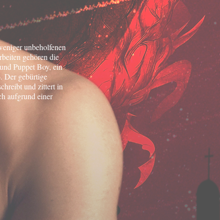
 weniger unbeholfenen
rbeiten gehören die
 und Puppet Boy, ein
. Der gebürtige
chreibt und zittert in
ch aufgrund einer