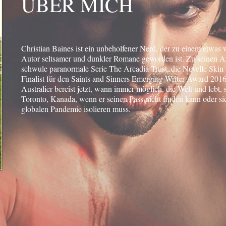
ÜBER MICH
Christian Baines ist ein unbeholfener Nerd, der zu einem etwas
Autor seltsamer und dunkler Romane geworden ist. Zu seinen A
schwule paranormale Serie The Arcadia Trust, die
Novelle Skin
Finalist für den Saints and Sinners Emerging Writer Award 2016
Australier bereist jetzt, wann immer möglich, die Welt und lebt, s
Toronto, Kanada, wenn er seinen Pass nicht finden kann oder si
globalen Pandemie isolieren muss.